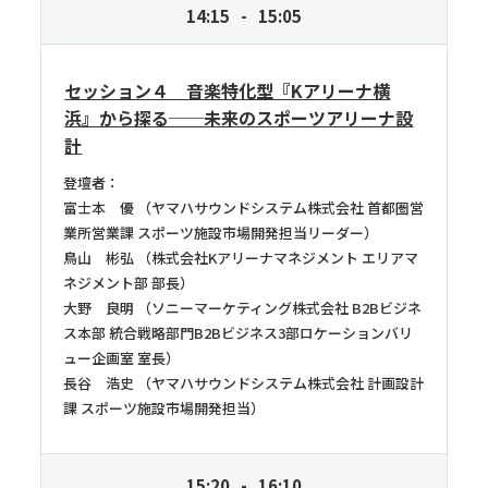
14:15
15:05
セッション４ 音楽特化型『Kアリーナ横
浜』から探る──未来のスポーツアリーナ設
計
登壇者：
富士本 優
ヤマハサウンドシステム株式会社 首都圏営
業所営業課 スポーツ施設市場開発担当リーダー
鳥山 彬弘
株式会社Kアリーナマネジメント エリアマ
ネジメント部 部長
大野 良明
ソニーマーケティング株式会社 B2Bビジネ
ス本部 統合戦略部門B2Bビジネス3部ロケーションバリ
ュー企画室 室長
長谷 浩史
ヤマハサウンドシステム株式会社 計画設計
課 スポーツ施設市場開発担当
15:20
16:10